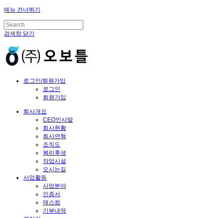
메뉴 건너뛰기
검색창 닫기
로그인/회원가입
로그인
회원가입
회사개요
CEO인사말
회사현황
회사연혁
조직도
복리후생
작업시설
오시는길
사업활동
사업분야
인증서
매스컴
기부내역