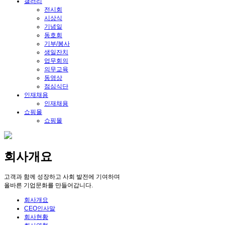
갤러리
전시회
시상식
기념일
동호회
기부/봉사
생일잔치
업무회의
의무교육
동영상
점심식단
인재채용
인재채용
쇼핑몰
쇼핑몰
회사개요
고객과 함께 성장하고 사회 발전에 기여하며
올바른 기업문화를 만들어갑니다.
회사개요
CEO인사말
회사현황