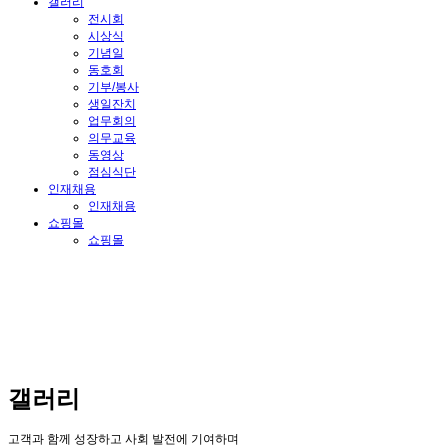
갤러리
전시회
시상식
기념일
동호회
기부/봉사
생일잔치
업무회의
의무교육
동영상
점심식단
인재채용
인재채용
쇼핑몰
쇼핑몰
갤러리
고객과 함께 성장하고 사회 발전에 기여하며