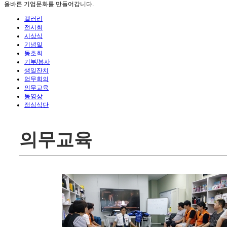
올바른 기업문화를 만들어갑니다.
갤러리
전시회
시상식
기념일
동호회
기부/봉사
생일잔치
업무회의
의무교육
동영상
점심식단
의무교육