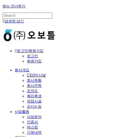
메뉴 건너뛰기
검색창 닫기
로그인/회원가입
로그인
회원가입
회사개요
CEO인사말
회사현황
회사연혁
조직도
복리후생
작업시설
오시는길
사업활동
사업분야
인증서
매스컴
기부내역